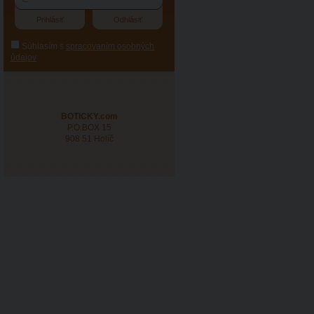
Súhlasím s
spracovaním osobných
údajov
BOTICKY.com
P.O.BOX 15
908 51 Holíč