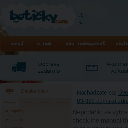
Detská obuv
Nachádzate sa:
Úv
03-322 dámská zdr
kategórie
značky
veľkosti
pohlavie
Nepodařilo se vybra
capačky
check the manual th
papuče