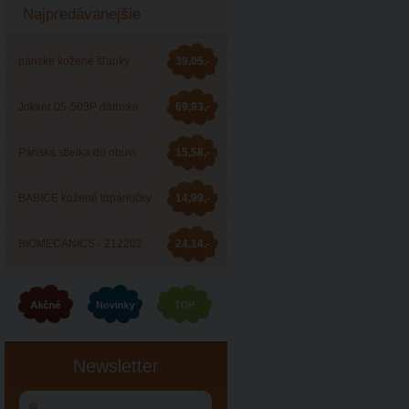
Najpredávanejšie
pánske kožené šľapky
39,05,-
Barea 006053
Jokker 05-503P dámske
69,93,-
zdravotné šľapky
Pánská stielka do obuvi
15,58,-
JOKKER
BABICE kožené topánočky
14,99,-
BA-044
BIOMECANICS - 212202
24,14,-
celoročná obuv
Newsletter