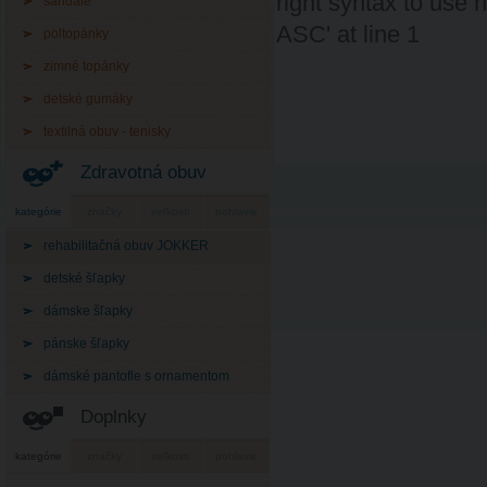
right syntax to use
sandále
ASC' at line 1
poltopánky
zimné topánky
detské gumáky
textilná obuv - tenisky
Zdravotná obuv
kategórie
značky
veľkosti
pohlavie
rehabilitačná obuv JOKKER
detské šľapky
dámske šľapky
pánske šľapky
dámské pantofle s ornamentom
Doplnky
kategórie
značky
veľkosti
pohlavie