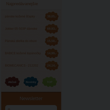
Najpredávanejšie
pánske kožené šľapky
39,05,-
Barea 006053
Jokker 05-503P dámske
69,93,-
zdravotné šľapky
Pánská stielka do obuvi
15,58,-
JOKKER
BABICE kožené topánočky
14,99,-
BA-044
BIOMECANICS - 212202
24,14,-
celoročná obuv
Newsletter