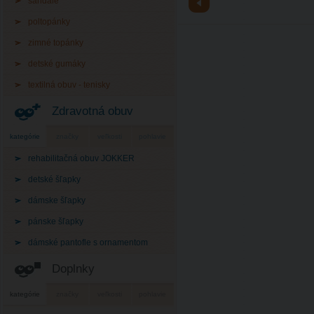
sandále
poltopánky
zimné topánky
detské gumáky
textilná obuv - tenisky
Zdravotná obuv
kategórie
značky
veľkosti
pohlavie
rehabilitačná obuv JOKKER
detské šľapky
dámske šľapky
pánske šľapky
dámské pantofle s ornamentom
Doplnky
kategórie
značky
veľkosti
pohlavie