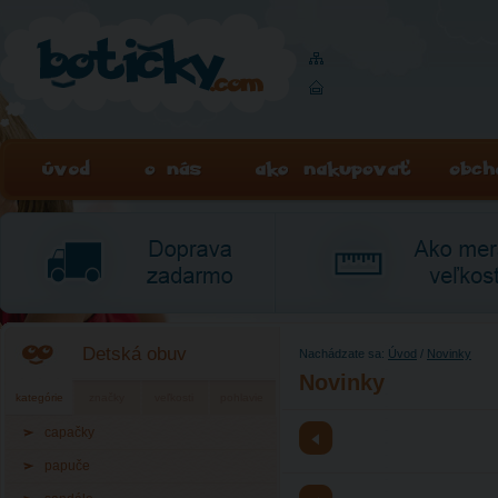
Detská obuv
Nachádzate sa:
Úvod
/
Novinky
Novinky
kategórie
značky
veľkosti
pohlavie
capačky
papuče