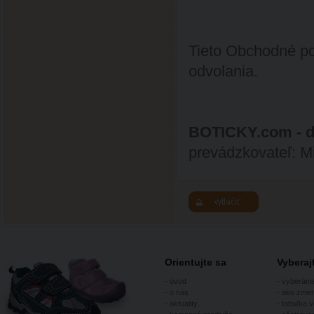
Tieto Obchodné po
odvolania.
BOTICKY.com - d
prevádzkovateľ: M
Orientujte sa
Vybera
-
úvod
-
vyberám
-
o nás
-
ako zmer
-
aktuality
-
tabuľka v