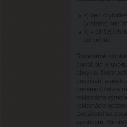
a) bez zbytočné
(vrátane) odo dň
b) v dlhšej leho
dohodnúť
Štandartné záruka
pokiaľ nie je uve
obvyklej životnosti
používaní a ošetr
danému účelu a roz
reklamácia výmeno
reklamácie opätov
Dodávateľ sa zavä
výrobcom. Záručn