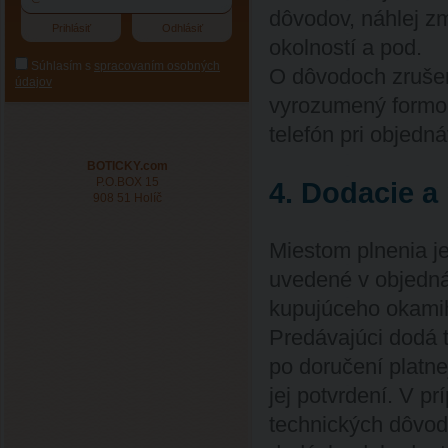
dôvodov, náhlej z
okolností a pod.
Súhlasím s
spracovaním osobných
O dôvodoch zruše
údajov
vyrozumený formou 
telefón pri objedn
BOTICKY.com
P.O.BOX 15
4. Dodacie a
908 51 Holíč
Miestom plnenia je
uvedené v objedná
kupujúceho okamih
Predávajúci dodá 
po doručení platne
jej potvrdení. V p
technických dôvod