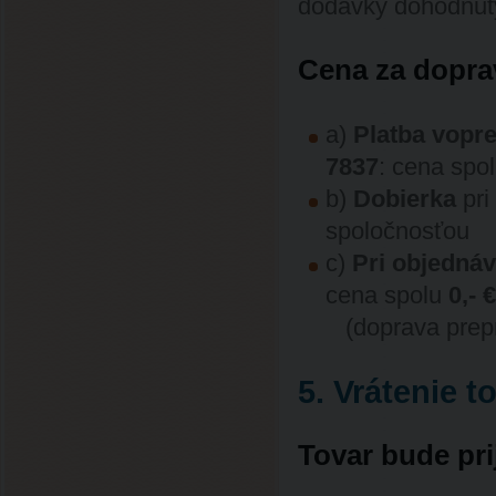
dodávky dohodnutý
Cena za dopra
a)
Platba vopr
7837
: cena s
b)
Dobierka
pri
spoločnosťo
c)
Pri objednáv
cena spolu
0,- €
(doprava prepr
5. Vrátenie t
Tovar bude pri