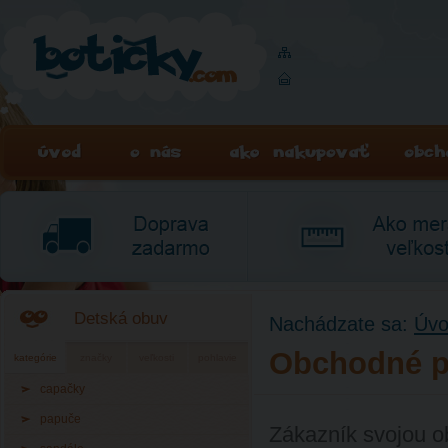
Detská obuv
Nachádzate sa:
Úv
Obchodné 
kategórie
značky
veľkosti
pohlavie
capačky
papuče
Zákazník svojou o