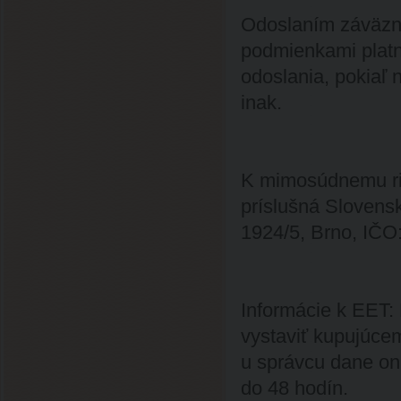
Odoslaním záväzne
podmienkami platn
odoslania, pokiaľ
inak.
K mimosúdnemu rie
príslušná Slovensk
1924/5, Brno, IČO:
Informácie k EET: 
vystaviť kupujúcem
u správcu dane on
do 48 hodín.