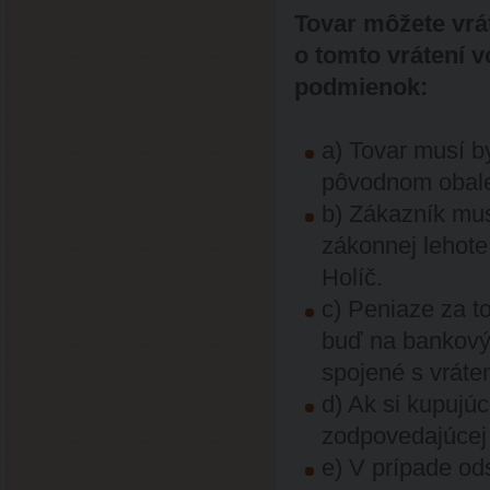
Tovar môžete vrát
o tomto vrátení v
podmienok:
a) Tovar musí b
pôvodnom obal
b) Zákazník mus
zákonnej lehot
Holíč.
c) Peniaze za t
buď na bankový
spojené s vráte
d) Ak si kupujúc
zodpovedajúcej
e) V prípade od