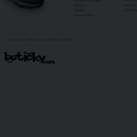
-
kamenná predajňa
-
ošetrovan
-
kontakty
-
certifikát 
-
partneri
-
často kl
-
mapa stránok
Dopravníky
|
Dětské boty
|
Zateplení střechy