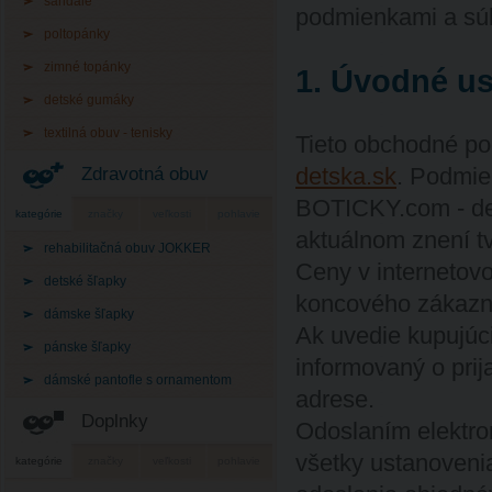
sandále
podmienkami a súh
poltopánky
zimné topánky
1. Úvodné us
detské gumáky
textilná obuv - tenisky
Tieto obchodné po
detska.sk
. Podmie
Zdravotná obuv
BOTICKY.com - det
kategórie
značky
veľkosti
pohlavie
aktuálnom znení t
rehabilitačná obuv JOKKER
Ceny v interneto
detské šľapky
koncového zákazn
dámske šľapky
Ak uvedie kupujúci 
pánske šľapky
informovaný o prij
dámské pantofle s ornamentom
adrese.
Doplnky
Odoslaním elektro
všetky ustanoveni
kategórie
značky
veľkosti
pohlavie