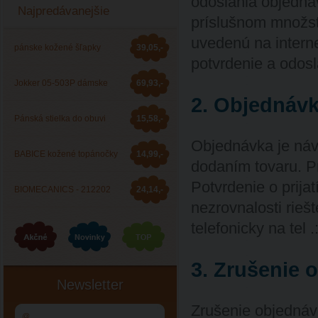
odoslania objedná
Najpredávanejšie
príslušnom množst
uvedenú na intern
pánske kožené šľapky
39,05,-
potvrdenie a odosl
Barea 006053
Jokker 05-503P dámske
69,93,-
2. Objednávk
zdravotné šľapky
Pánská stielka do obuvi
15,58,-
Objednávka je ná
JOKKER
BABICE kožené topánočky
14,99,-
dodaním tovaru. P
Potvrdenie o prij
BA-044
BIOMECANICS - 212202
24,14,-
nezrovnalosti rieš
telefonicky na tel .
celoročná obuv
3. Zrušenie 
Newsletter
Zrušenie objednáv