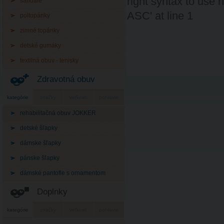
right syntax to use
sandále
ASC' at line 1
poltopánky
zimné topánky
detské gumáky
textilná obuv - tenisky
Zdravotná obuv
kategórie
značky
veľkosti
pohlavie
rehabilitačná obuv JOKKER
detské šľapky
dámske šľapky
pánske šľapky
dámské pantofle s ornamentom
Doplnky
kategórie
značky
veľkosti
pohlavie