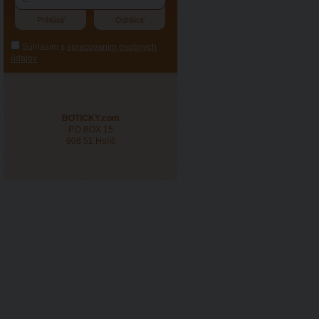
Súhlasím s
spracovaním osobných
údajov
BOTICKY.com
P.O.BOX 15
908 51 Holíč