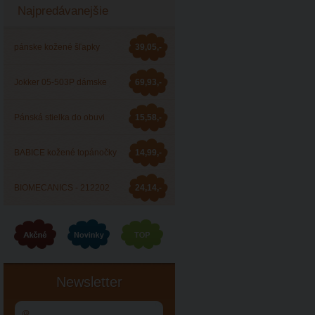
Najpredávanejšie
pánske kožené šľapky
39,05,-
Barea 006053
Jokker 05-503P dámske
69,93,-
zdravotné šľapky
Pánská stielka do obuvi
15,58,-
JOKKER
BABICE kožené topánočky
14,99,-
BA-044
BIOMECANICS - 212202
24,14,-
celoročná obuv
Newsletter