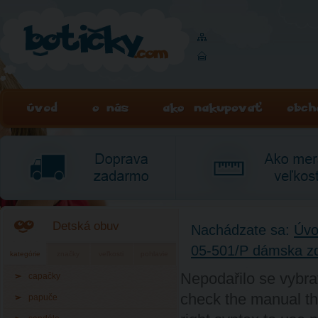
Detská obuv
Nachádzate sa:
Úv
05-501/P dámska z
kategórie
značky
veľkosti
pohlavie
Nepodařilo se vybra
capačky
check the manual th
papuče