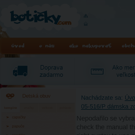
Detská obuv
Nachádzate sa:
Úv
05-516/P dámska z
kategórie
značky
veľkosti
pohlavie
Nepodařilo se vybra
capačky
check the manual th
papuče