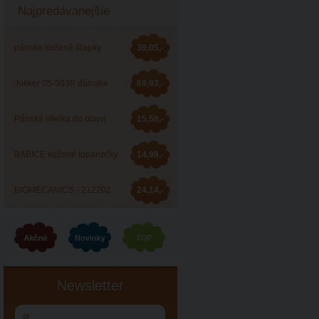
Najpredávanejšie
pánske kožené šľapky
39,05,-
Barea 006053
Jokker 05-503P dámske
69,93,-
zdravotné šľapky
Pánská stielka do obuvi
15,58,-
JOKKER
BABICE kožené topánočky
14,99,-
BA-044
BIOMECANICS - 212202
24,14,-
celoročná obuv
Newsletter