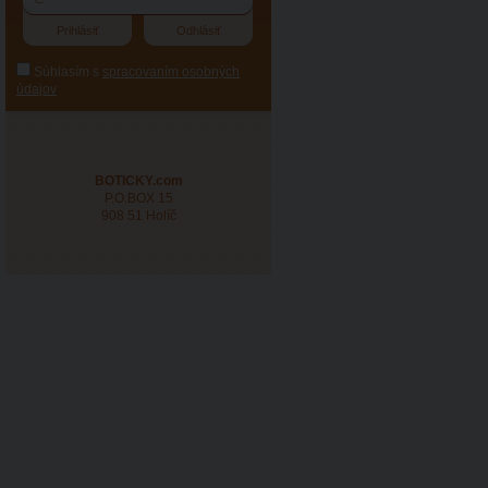
Súhlasím s
spracovaním osobných
údajov
BOTICKY.com
P.O.BOX 15
908 51 Holíč