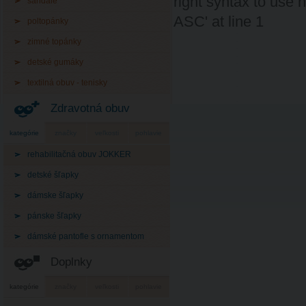
right syntax to use
sandále
ASC' at line 1
poltopánky
zimné topánky
detské gumáky
textilná obuv - tenisky
Zdravotná obuv
kategórie
značky
veľkosti
pohlavie
rehabilitačná obuv JOKKER
detské šľapky
dámske šľapky
pánske šľapky
dámské pantofle s ornamentom
Doplnky
kategórie
značky
veľkosti
pohlavie