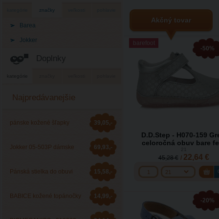
kategórie
značky
veľkosti
pohlavie
Akčný tovar
Barea
Jokker
barefoot
-50%
Doplnky
kategórie
značky
veľkosti
pohlavie
Najpredávanejšie
pánske kožené šľapky
39,05,-
D.D.Step - H070-159 Gr
celoročná obuv bare fe
Barea 006053
Jokker 05-503P dámske
69,93,-
21
22,64 €
45,28 €
/
zdravotné šľapky
Pánská stielka do obuvi
15,58,-
JOKKER
BABICE kožené topánočky
14,99,-
-20%