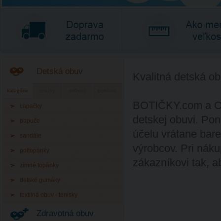
Detská obuv
Kvalitná detská ob
kategórie
značky
veľkosti
pohlavie
BOTIČKY.com a Obu
capačky
detskej obuvi. Po
papuče
účelu vrátane bar
sandále
výrobcov. Pri nák
poltopánky
zákazníkovi tak, 
zimné topánky
detské gumáky
textilná obuv - tenisky
Zdravotná obuv