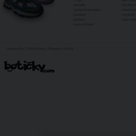
-
o nás
-
ako zmer
-
aktuality
-
tabuľka v
-
kamenná predajňa
-
ošetrovan
-
kontakty
-
certifikát 
-
partneri
-
často kl
-
mapa stránok
Dopravníky
|
Dětské boty
|
Zateplení střechy