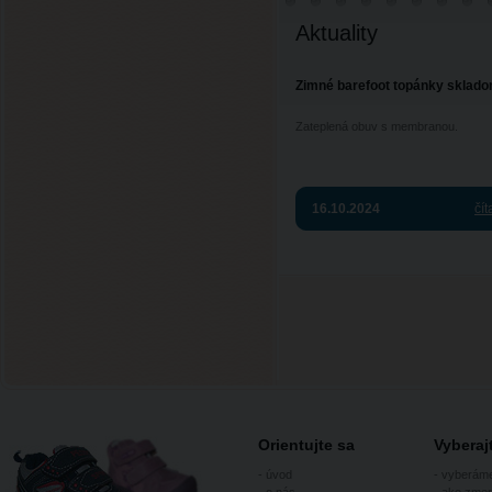
Aktuality
Zimné barefoot topánky sklado
Zateplená obuv s membranou.
16.10.2024
čít
Orientujte sa
Vybera
-
úvod
-
vyberám