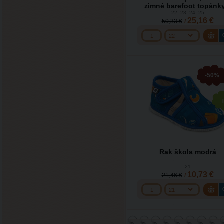
zimné barefoot topánky
membránou 21-26
22, 23, 24, 25
25,16 €
50,33 €
/
-50%
Rak škola modrá
21
10,73 €
21,46 €
/