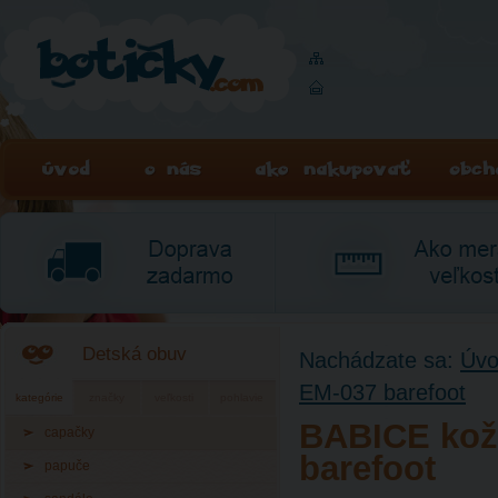
Detská obuv
Nachádzate sa:
Úv
EM-037 barefoot
kategórie
značky
veľkosti
pohlavie
BABICE kož
capačky
barefoot
papuče