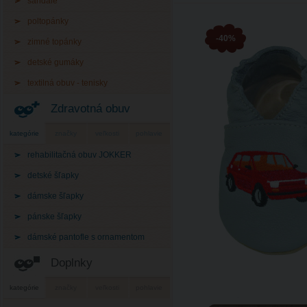
sandále
poltopánky
-40%
zimné topánky
detské gumáky
textilná obuv - tenisky
Zdravotná obuv
kategórie
značky
veľkosti
pohlavie
rehabilitačná obuv JOKKER
detské šľapky
dámske šľapky
pánske šľapky
dámské pantofle s ornamentom
Doplnky
kategórie
značky
veľkosti
pohlavie