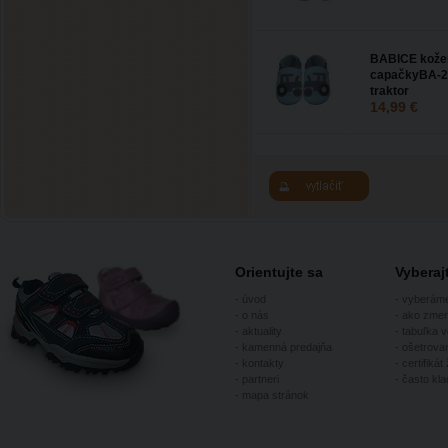
BABICE kože
capačkyBA-2
traktor
14,99 €
Orientujte sa
Vybera
-
úvod
-
vyberám
-
o nás
-
ako zmer
-
aktuality
-
tabuľka v
-
kamenná predajňa
-
ošetrovan
-
kontakty
-
certifikát 
-
partneri
-
často kl
-
mapa stránok