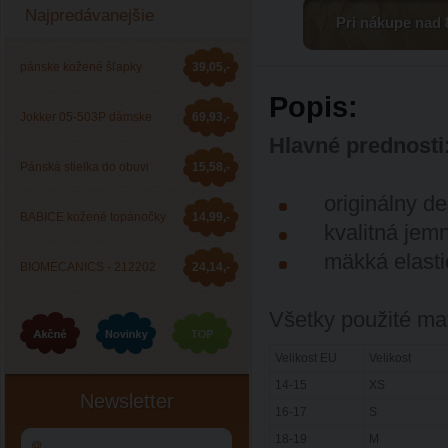
Najpredávanejšie
Pri nákupe nad 
pánske kožené šľapky
39,05,-
Popis:
Barea 006053
Jokker 05-503P dámske
69,93,-
Hlavné
prednosti
zdravotné šľapky
Pánská stielka do obuvi
15,58,-
originálny
de
JOKKER
BABICE kožené topánočky
14,99,-
kvalitná
jem
mäkká
elast
BA-044
BIOMECANICS - 212202
24,14,-
Všetky použité mat
celoročná obuv
Velikost EU
Velikost
14-15
XS
Newsletter
16-17
S
18-19
M