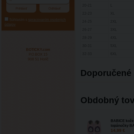
20-21
L
22-23
XL
Súhlasím s
spracovaním osobných
24-25
2XL
údajov
26-27
3XL
28-29
4XL
30-31
5XL
BOTICKY.com
32-33
6XL
P.O.BOX 15
908 51 Holíč
Doporučené 
Obdobný tov
BABICE kože
topánočky B
14,99 €